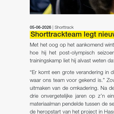
05-06-2026
| Shorttrack
Shorttrackteam legt nieu
Met het oog op het aankomend wint
hoe hij het post-olympisch seizo
trainingskamp liet hij alvast weten d
“Er komt een grote verandering in 
waar ons team voor gekend is.” Zow
uitmaken van de omkadering. Na de
drie onvergetelijke jaren op z’n 
materiaalman pendelde tussen de seni
de heropstart van het project in Hass