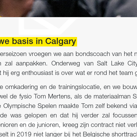
we basis in Calgary
erseizoen vroegen we aan bondscoach van het na
en zal aanpakken. Onderweg van Salt Lake Ci
at hij erg enthousiast is over wat er rond het tea
de omkadering en de trainingslocatie, en we bo
el de fysio Tom Mertens, als de materiaalman Ste
 Olympische Spelen maakte Tom zelf bekend vi
einde was gelopen en dat hij verder zal focusse
oren en de junioren, kreeg zijn contract niet ver
elt in 2019 niet langer bij het Belgische shorttrac